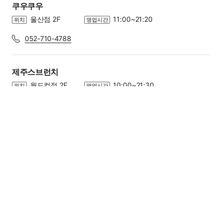
쿠우쿠우
울산점 2F
11:00~21:20
위치
영업시간
052-710-4788
관련 법규에 의해 담배, 주류, 종량제봉투, 복권은
결제 시 포인트 및 홈플머니 사용이 불가합니다.
제주스브런치
월드컵점 2F
10:00~21:30
위치
영업시간
결제 시 상품권이 사용됩니다.
바코드 확대
이동하시려는 서비스를 선택해주세요.
카테고리 전체보기
최저가 보상제
사용가능 포인트
홈플머니
페
롤링파스타
이
푸드/카페
0
P
지
의정부점 1F
11:00~20:30
위치
영업시간
닫
레스토랑/브런치
전문식당
푸드코트
기
070-7585-2717
쿠폰을 선택해 주세요
카페
베이커리/디저트
분식/스낵
Homeplus 온라인몰
The Club
상품할인 쿠폰은 자동 적용됩니다.
매란방
패스트푸드
디지털 상품권
변경
의정부점 1F
11:00~20:20
위치
영업시간
라이프스타일
031-853-1388