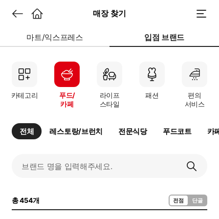
매장 찾기
마트/익스프레스
입점 브랜드
카테고리
푸드/
라이프
패션
편의
카페
스타일
서비스
전체
레스토랑/브런치
전문식당
푸드코트
카
총 454개
전점
단골