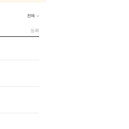
포인트 선물하기
전체
영수증 보기
사용인증번호 설정
등록
스마트 상품권
홈플머니
홈플머니 조회
이벤트 & 쿠폰
행사안내
보유 쿠폰함