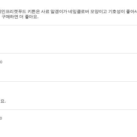
인프리캣푸드 키튼은 사료 알갱이가 네잎클로버 모양이고 기호성이 좋아서
 구매하면 더 좋아요.
20
요.
20