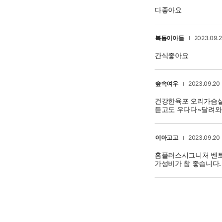
다좋아요
복동이아들
2023.09.
간식좋아요
숲속여우
2023.09.20
건강한육포 오리가슴살
듣고도 우다다~달려
이아고고
2023.09.20
홈플러스시그니처 벤토
가성비가 참 좋습니다.