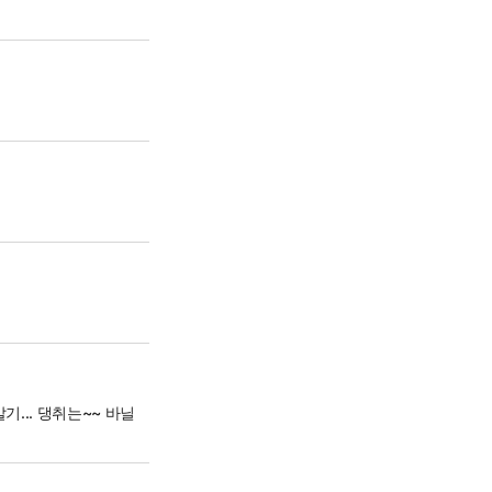
포인트+
전단
종이 전단
장보기 메모장
매장 찾기
마트/익스프레스
... 댕취는~~ 바닐
고객센터
자주 찾는 질문(FAQ)