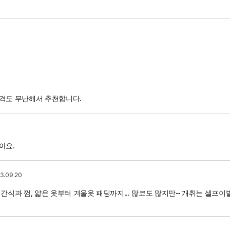
가격도 무난해서 추천합니다.
아요.
3.09.20
간식과 껌, 얇은 옷부터 겨울옷 패딩까지... 많코도 많지만~ 개취는 셀프이발기