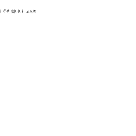
익스프레스 이용동의
 추천합니다. 고양이
패밀리 사이트 & SNS
공식 홈페이지
홈플러스 온라인몰
문화센터